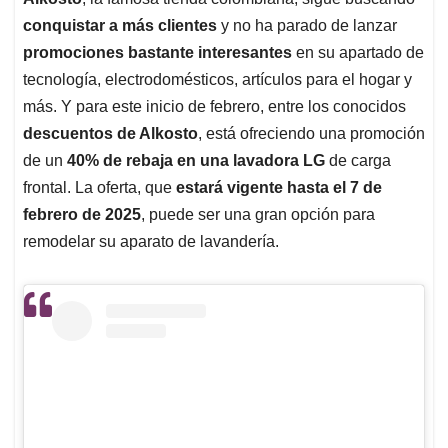
s
b
e
l
a
conquistar a más clientes
y no ha parado de lanzar
A
o
d
d
p
o
I
s
promociones bastante interesantes
en su apartado de
p
k
n
tecnología, electrodomésticos, artículos para el hogar y
más. Y para este inicio de febrero, entre los conocidos
descuentos de Alkosto
, está ofreciendo una promoción
de un
40% de rebaja en una lavadora LG
de carga
frontal. La oferta, que
estará vigente hasta el 7 de
febrero de 2025
, puede ser una gran opción para
remodelar su aparato de lavandería.