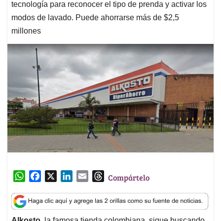
tecnología para reconocer el tipo de prenda y activar los
modos de lavado. Puede ahorrarse más de $2,5
millones
W
F
X
L
E
T
Compártelo
h
a
i
m
h
a
c
n
a
r
t
e
k
i
e
Alkosto
, la famosa tienda colombiana, sigue buscando