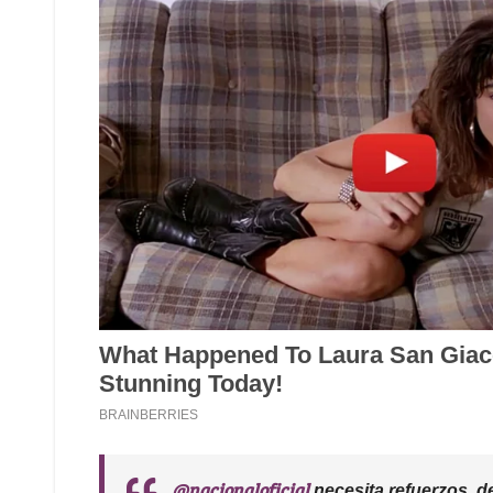
@nacionaloficial
necesita refuerzos, d