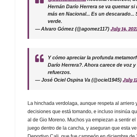
Hernán Darío Herrera se va quemar si 
más en Nacional... Es un descarado... S
verde.
July 14, 202
— Alvaro Gómez (@agomez117)
Y cómo apreciar la profunda metamorfo
Darío Herrera?. Ahora carece de voz y
refuerzos.
July 1
— José Ociel Ospina Va (@ociel1945)
La hinchada verdolaga, aunque respeta al arriero y
decisiones que está tomando, e incluso insinúa qu
al de Gio Moreno. Muchos ya empiezan a sentir el
juego dentro de la cancha, y aseguran que esta ver
Deportivo Cali, que fue campeón en diciembre de 