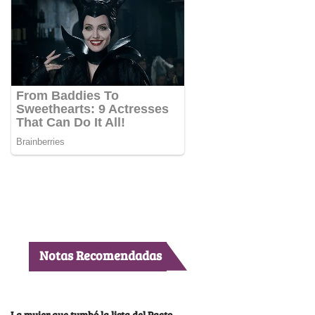
Notas Recomendadas
La mujer que tumbó la lista del Pacto,