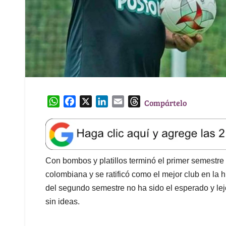
W
F
X
L
E
T
Compártelo
h
a
i
m
h
a
c
n
a
r
t
e
k
i
e
s
b
e
l
a
A
o
d
d
Con bombos y platillos terminó el primer semestre p
p
o
I
s
colombiana y se ratificó como el mejor club en la h
p
k
n
del segundo semestre no ha sido el esperado y lejos
sin ideas.