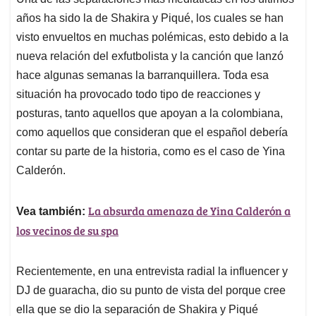
s
b
e
l
a
años ha sido la de Shakira y Piqué, los cuales se han
A
o
d
d
p
o
I
s
visto envueltos en muchas polémicas, esto debido a la
p
k
n
nueva relación del exfutbolista y la canción que lanzó
hace algunas semanas la barranquillera. Toda esa
situación ha provocado todo tipo de reacciones y
posturas, tanto aquellos que apoyan a la colombiana,
como aquellos que consideran que el español debería
contar su parte de la historia, como es el caso de Yina
Calderón.
La absurda amenaza de Yina Calderón a
Vea también:
los vecinos de su spa
Recientemente, en una entrevista radial la influencer y
DJ de guaracha, dio su punto de vista del porque cree
ella que se dio la separación de Shakira y Piqué