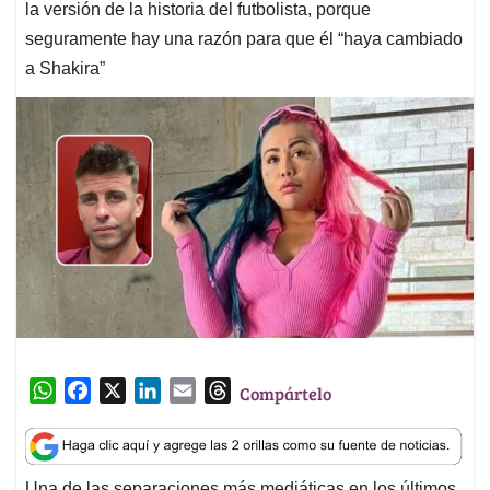
la versión de la historia del futbolista, porque
seguramente hay una razón para que él “haya cambiado
a Shakira”
W
F
X
L
E
T
Compártelo
h
a
i
m
h
a
c
n
a
r
t
e
k
i
e
Una de las separaciones más mediáticas en los últimos