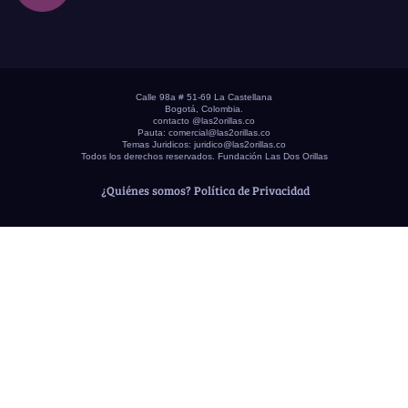
Calle 98a # 51-69 La Castellana
Bogotá, Colombia.
contacto @las2orillas.co
Pauta:
comercial@las2orillas.co
Temas Juridicos:
juridico@las2orillas.co
Todos los derechos reservados. Fundación Las Dos Orillas
¿Quiénes somos?
Política de Privacidad