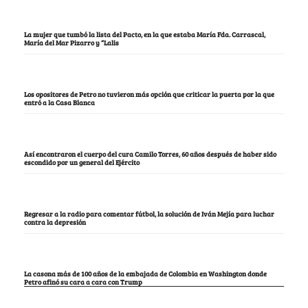
La mujer que tumbó la lista del Pacto, en la que estaba María Fda. Carrascal,
María del Mar Pizarro y “Lalis
Los opositores de Petro no tuvieron más opción que criticar la puerta por la que
entró a la Casa Blanca
Así encontraron el cuerpo del cura Camilo Torres, 60 años después de haber sido
escondido por un general del Ejército
Regresar a la radio para comentar fútbol, la solución de Iván Mejía para luchar
contra la depresión
La casona más de 100 años de la embajada de Colombia en Washington donde
Petro afinó su cara a cara con Trump