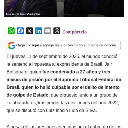
W
F
X
L
E
T
Compártelo
h
a
i
m
h
a
c
n
a
r
t
e
k
i
e
El jueves 11 de septiembre de 2025, el mundo conoció
s
b
e
l
a
la sentencia impuesta al expresidente de Brasil, Jair
A
o
d
d
p
o
I
s
Bolsonaro, quien
fue condenado a 27 años y tres
p
k
n
meses de prisión por el Supremo Tribunal Federal de
Brasil, quien lo halló culpable por el delito de intento
de golpe de Estado
, que orquestó junto a un grupo de
colaboradores, tras perder las elecciones del año 2022,
que se disputó con Luiz Inácio Lula da Silva.
A pesar de las presiones ejercidas por el gobierno de los