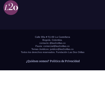
Calle 98a # 51-69 La Castellana
Bogotá, Colombia.
contacto @las2orillas.co
Pauta:
comercial@las2orillas.co
Temas Juridicos:
juridico@las2orillas.co
Todos los derechos reservados. Fundación Las Dos Orillas
¿Quiénes somos?
Política de Privacidad