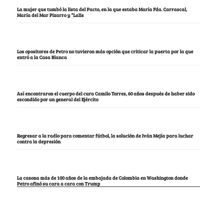
La mujer que tumbó la lista del Pacto, en la que estaba María Fda. Carrascal,
María del Mar Pizarro y “Lalis
Los opositores de Petro no tuvieron más opción que criticar la puerta por la que
entró a la Casa Blanca
Así encontraron el cuerpo del cura Camilo Torres, 60 años después de haber sido
escondido por un general del Ejército
Regresar a la radio para comentar fútbol, la solución de Iván Mejía para luchar
contra la depresión
La casona más de 100 años de la embajada de Colombia en Washington donde
Petro afinó su cara a cara con Trump