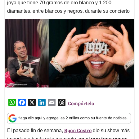
joya que tiene 70 gramos de oro blanco y 1.200
diamantes, entre blancos y negros, durante su concierto
W
F
X
L
E
T
Compártelo
h
a
i
m
h
a
c
n
a
r
t
e
k
i
e
Ryan Castro
El pasado fin de semana,
dio su show más
s
b
e
l
a
importante hasta este momento,
en el que tuvo pesos