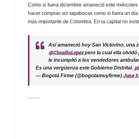
A
o
d
d
Como si fuera diciembre amaneció este miércoles 2 
p
o
I
s
hacer compras sin tapabocas como si fuera un día 
p
k
n
más importante de Colombia. En la capital no existe
Así amaneció hoy San Victorino, una zo
@ClaudiaLopez
pero la cual ella olvid
le incumplió a los vendedores ambula
p
Es una vergüenza este Gobierno Distrital.
June 3,
— Bogotá Firme (@bogotamuyfirme)
Anuncios.