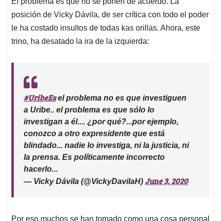
El problema es que no se ponen de acuerdo. La
s
b
e
l
a
posición de Vicky Dávila, de ser crítica con todo el poder
A
o
d
d
p
o
I
s
le ha costado insultos de todas kas orillas. Ahora, este
p
k
n
trino, ha desatado la ira de la izquierda:
#UribeEs
el problema no es que investiguen
a Uribe.. el problema es que sólo lo
investigan a él.... ¿por qué?...por ejemplo,
conozco a otro expresidente que está
blindado... nadie lo investiga, ni la justicia, ni
la prensa. Es políticamente incorrecto
hacerlo...
June 3, 2020
— Vicky Dávila (@VickyDavilaH)
Por eso muchos se han tomado como una cosa personal