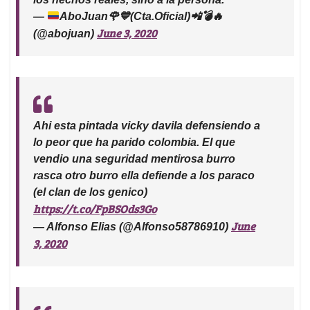
—
AboJuan
🌹
💙
(Cta.Oficial)
📲
💣
🔥
June 3, 2020
(@abojuan)
Ahi esta pintada vicky davila defensiendo a
lo peor que ha parido colombia. El que
vendio una seguridad mentirosa burro
rasca otro burro ella defiende a los paraco
(el clan de los genico)
https://t.co/FpBSOds3Go
June
— Alfonso Elias (@Alfonso58786910)
3, 2020