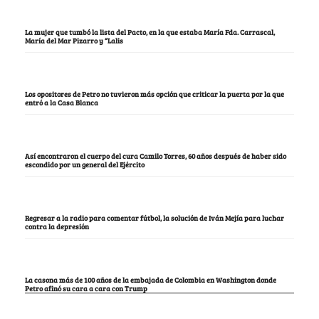
La mujer que tumbó la lista del Pacto, en la que estaba María Fda. Carrascal,
María del Mar Pizarro y “Lalis
Los opositores de Petro no tuvieron más opción que criticar la puerta por la que
entró a la Casa Blanca
Así encontraron el cuerpo del cura Camilo Torres, 60 años después de haber sido
escondido por un general del Ejército
Regresar a la radio para comentar fútbol, la solución de Iván Mejía para luchar
contra la depresión
La casona más de 100 años de la embajada de Colombia en Washington donde
Petro afinó su cara a cara con Trump