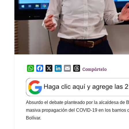
W
F
X
L
E
T
Compártelo
h
a
i
m
h
a
c
n
a
r
t
e
k
i
e
s
b
e
l
a
A
o
d
d
Absurdo el debate planteado por la alcaldesa de Bo
p
o
I
s
masiva propagación del COVID-19 en los barrios 
p
k
n
Bolívar.