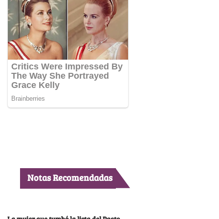
Notas Recomendadas
La mujer que tumbó la lista del Pacto,