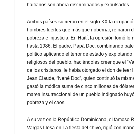
haitianos son ahora discriminados y expulsados.
Ambos países sufrieron en el siglo XX la ocupaci
hombres fuertes que más que gobernar, reinaron 
pobreza e injusticia. En Haití, la opresión tomó fo
hasta 1986. El padre, Papá Doc, combinando pate
político aplicando el terror de estado y explotand
religiosos del pueblo, haciéndoles creer que el “
de los cristianos, le había otorgado el don de leer 
Jean Claude, “Nené Doc”, quien continuó la misma 
gastó la módica suma de cinco millones de dólares
marea insurreccional de un pueblo indignado huyó 
pobreza y el caos.
A su vez en la República Dominicana, el famoso Ra
Vargas Llosa en La fiesta del chivo, rigió con mano