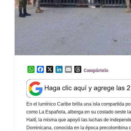
W
F
X
L
E
T
Compártelo
h
a
i
m
h
a
c
n
a
r
t
e
k
i
e
s
b
e
l
a
A
o
d
d
En el lumínico Caribe brilla una isla compartida
p
o
I
s
como La Española, alberga en su costado oeste la 
p
k
n
Haití, la misma que apoyó las luchas de independe
Dominicana, conocida en la época precolombina c