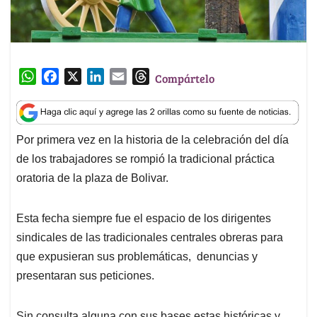
W
F
X
L
E
T
Compártelo
h
a
i
m
h
a
c
n
a
r
t
e
k
i
e
Por primera vez en la historia de la celebración del día
s
b
e
l
a
de los trabajadores se rompió la tradicional práctica
A
o
d
d
p
o
I
s
oratoria de la plaza de Bolivar.
p
k
n
Esta fecha siempre fue el espacio de los dirigentes
sindicales de las tradicionales centrales obreras para
que expusieran sus problemáticas, denuncias y
presentaran sus peticiones.
Sin consulta alguna con sus bases estas históricas y