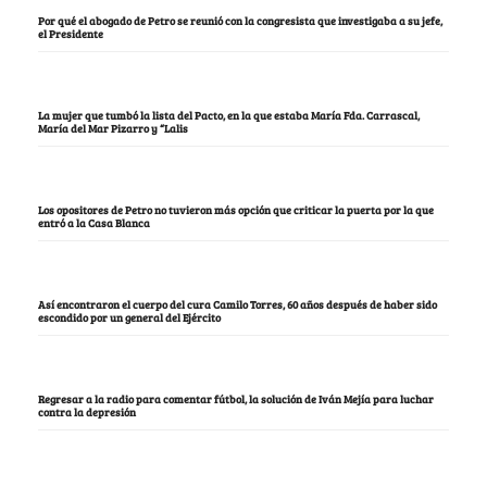
Por qué el abogado de Petro se reunió con la congresista que investigaba a su jefe,
el Presidente
La mujer que tumbó la lista del Pacto, en la que estaba María Fda. Carrascal,
María del Mar Pizarro y “Lalis
Los opositores de Petro no tuvieron más opción que criticar la puerta por la que
entró a la Casa Blanca
Así encontraron el cuerpo del cura Camilo Torres, 60 años después de haber sido
escondido por un general del Ejército
Regresar a la radio para comentar fútbol, la solución de Iván Mejía para luchar
contra la depresión