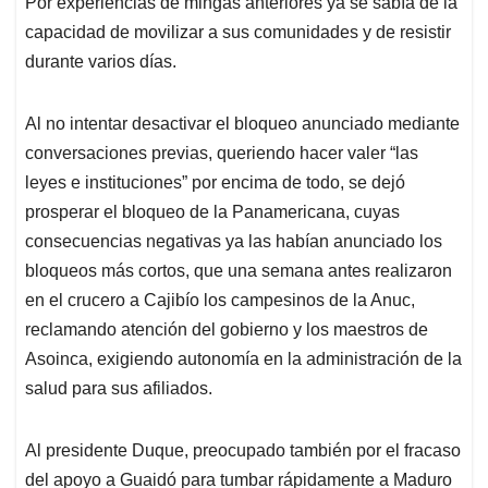
Por experiencias de mingas anteriores ya se sabía de la
s
b
e
l
a
capacidad de movilizar a sus comunidades y de resistir
A
o
d
d
p
o
I
s
durante varios días.
p
k
n
Al no intentar desactivar el bloqueo anunciado mediante
conversaciones previas, queriendo hacer valer “las
leyes e instituciones” por encima de todo, se dejó
prosperar el bloqueo de la Panamericana, cuyas
consecuencias negativas ya las habían anunciado los
bloqueos más cortos, que una semana antes realizaron
en el crucero a Cajibío los campesinos de la Anuc,
reclamando atención del gobierno y los maestros de
Asoinca, exigiendo autonomía en la administración de la
salud para sus afiliados.
Al presidente Duque, preocupado también por el fracaso
del apoyo a Guaidó para tumbar rápidamente a Maduro