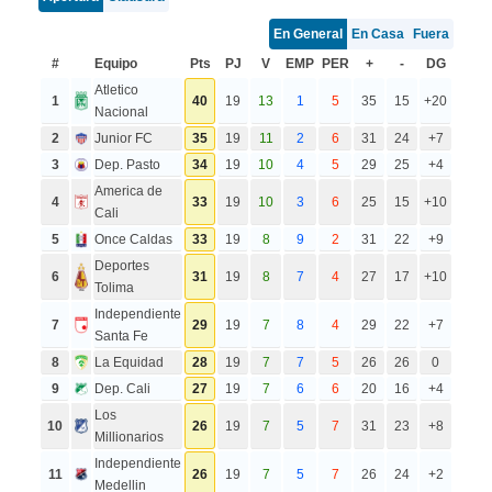
En General
En Casa
Fuera
#
Equipo
Pts
PJ
V
EMP
PER
+
-
DG
Atletico
1
40
19
13
1
5
35
15
+20
Nacional
2
Junior FC
35
19
11
2
6
31
24
+7
3
Dep. Pasto
34
19
10
4
5
29
25
+4
America de
4
33
19
10
3
6
25
15
+10
Cali
5
Once Caldas
33
19
8
9
2
31
22
+9
Deportes
6
31
19
8
7
4
27
17
+10
Tolima
Independiente
7
29
19
7
8
4
29
22
+7
Santa Fe
8
La Equidad
28
19
7
7
5
26
26
0
9
Dep. Cali
27
19
7
6
6
20
16
+4
Los
10
26
19
7
5
7
31
23
+8
Millionarios
Independiente
11
26
19
7
5
7
26
24
+2
Medellin