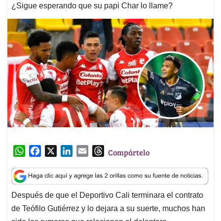
¿Sigue esperando que su papi Char lo llame?
W
F
X
L
E
T
Compártelo
h
a
i
m
h
a
c
n
a
r
t
e
k
i
e
Después de que el Deportivo Cali terminara el contrato
s
b
e
l
a
de Teófilo Gutiérrez y lo dejara a su suerte, muchos han
A
o
d
d