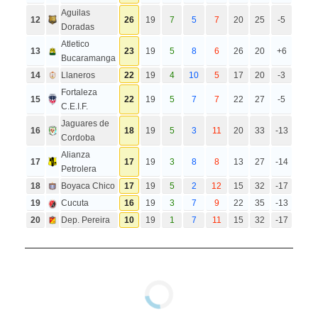
Aguilas
12
26
19
7
5
7
20
25
-5
Doradas
Atletico
13
23
19
5
8
6
26
20
+6
Bucaramanga
14
Llaneros
22
19
4
10
5
17
20
-3
Fortaleza
15
22
19
5
7
7
22
27
-5
C.E.I.F.
Jaguares de
16
18
19
5
3
11
20
33
-13
Cordoba
Alianza
17
17
19
3
8
8
13
27
-14
Petrolera
18
Boyaca Chico
17
19
5
2
12
15
32
-17
19
Cucuta
16
19
3
7
9
22
35
-13
20
Dep. Pereira
10
19
1
7
11
15
32
-17