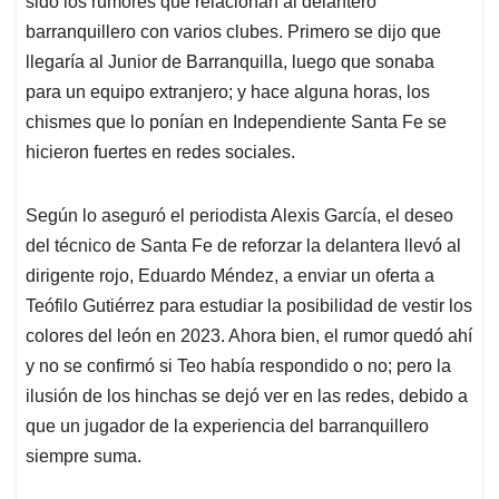
p
o
I
s
sido los rumores que relacionan al delantero
p
k
n
barranquillero con varios clubes. Primero se dijo que
llegaría al Junior de Barranquilla, luego que sonaba
para un equipo extranjero; y hace alguna horas, los
chismes que lo ponían en Independiente Santa Fe se
hicieron fuertes en redes sociales.
Según lo aseguró el periodista Alexis García, el deseo
del técnico de Santa Fe de reforzar la delantera llevó al
dirigente rojo, Eduardo Méndez, a enviar un oferta a
Teófilo Gutiérrez para estudiar la posibilidad de vestir los
colores del león en 2023. Ahora bien, el rumor quedó ahí
y no se confirmó si Teo había respondido o no; pero la
ilusión de los hinchas se dejó ver en las redes, debido a
que un jugador de la experiencia del barranquillero
siempre suma.