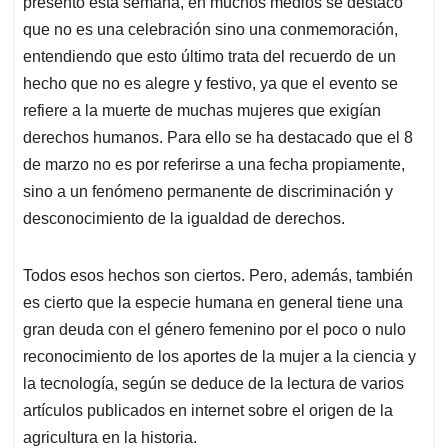
presentó esta semana, en muchos medios se destacó
A
o
d
d
p
o
I
s
que no es una celebración sino una conmemoración,
p
k
n
entendiendo que esto último trata del recuerdo de un
hecho que no es alegre y festivo, ya que el evento se
refiere a la muerte de muchas mujeres que exigían
derechos humanos. Para ello se ha destacado que el 8
de marzo no es por referirse a una fecha propiamente,
sino a un fenómeno permanente de discriminación y
desconocimiento de la igualdad de derechos.
Todos esos hechos son ciertos. Pero, además, también
es cierto que la especie humana en general tiene una
gran deuda con el género femenino por el poco o nulo
reconocimiento de los aportes de la mujer a la ciencia y
la tecnología, según se deduce de la lectura de varios
artículos publicados en internet sobre el origen de la
agricultura en la historia.