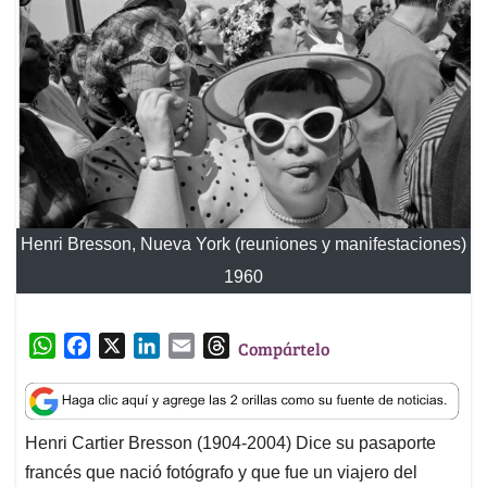
Henri Bresson, Nueva York (reuniones y manifestaciones)
1960
W
F
X
L
E
T
Compártelo
h
a
i
m
h
a
c
n
a
r
t
e
k
i
e
Henri Cartier Bresson (1904-2004) Dice su pasaporte
s
b
e
l
a
francés que nació fotógrafo y que fue un viajero del
A
o
d
d