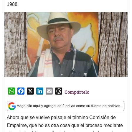
1988
W
F
X
L
E
T
Compártelo
h
a
i
m
h
a
c
n
a
r
t
e
k
i
e
Ahora que se vuelve paisaje el término Comisión de
s
b
e
l
a
Empalme, que no es otra cosa que el proceso mediante
A
o
d
d