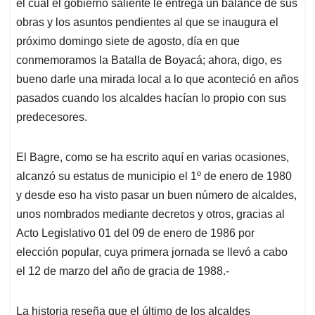
p
o
I
s
el cual el gobierno saliente le entrega un balance de sus
p
k
n
obras y los asuntos pendientes al que se inaugura el
próximo domingo siete de agosto, día en que
conmemoramos la Batalla de Boyacá; ahora, digo, es
bueno darle una mirada local a lo que aconteció en años
pasados cuando los alcaldes hacían lo propio con sus
predecesores.
El Bagre, como se ha escrito aquí en varias ocasiones,
alcanzó su estatus de municipio el 1º de enero de 1980
y desde eso ha visto pasar un buen número de alcaldes,
unos nombrados mediante decretos y otros, gracias al
Acto Legislativo 01 del 09 de enero de 1986 por
elección popular, cuya primera jornada se llevó a cabo
el 12 de marzo del año de gracia de 1988.-
La historia reseña que el último de los alcaldes