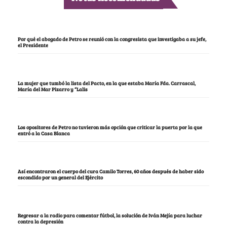
Por qué el abogado de Petro se reunió con la congresista que investigaba a su jefe,
el Presidente
La mujer que tumbó la lista del Pacto, en la que estaba María Fda. Carrascal,
María del Mar Pizarro y “Lalis
Los opositores de Petro no tuvieron más opción que criticar la puerta por la que
entró a la Casa Blanca
Así encontraron el cuerpo del cura Camilo Torres, 60 años después de haber sido
escondido por un general del Ejército
Regresar a la radio para comentar fútbol, la solución de Iván Mejía para luchar
contra la depresión