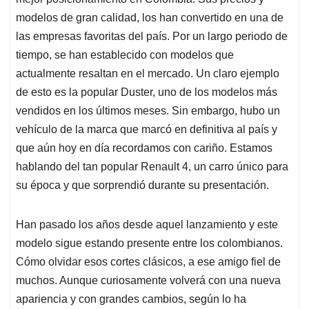
A
o
d
d
p
o
I
s
modelos de gran calidad, los han convertido en una de
p
k
n
las empresas favoritas del país. Por un largo periodo de
tiempo, se han establecido con modelos que
actualmente resaltan en el mercado. Un claro ejemplo
de esto es la popular Duster, uno de los modelos más
vendidos en los últimos meses. Sin embargo, hubo un
vehículo de la marca que marcó en definitiva al país y
que aún hoy en día recordamos con cariño. Estamos
hablando del tan popular Renault 4, un carro único para
su época y que sorprendió durante su presentación.
Han pasado los años desde aquel lanzamiento y este
modelo sigue estando presente entre los colombianos.
Cómo olvidar esos cortes clásicos, a ese amigo fiel de
muchos. Aunque curiosamente volverá con una nueva
apariencia y con grandes cambios, según lo ha