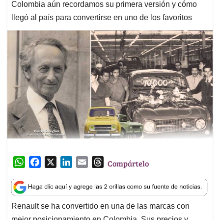
Colombia aún recordamos su primera versión y cómo
llegó al país para convertirse en uno de los favoritos
W
F
X
L
E
T
Compártelo
h
a
i
m
h
a
c
n
a
r
t
e
k
i
e
Renault se ha convertido en una de las marcas con
s
b
e
l
a
mejor posicionamiento en Colombia. Sus precios y