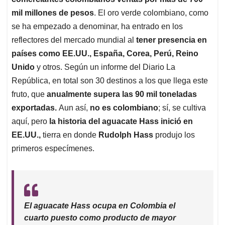
A
o
d
d
p
o
I
s
mil millones de pesos
. El oro verde colombiano, como
p
k
n
se ha empezado a denominar, ha entrado en los
reflectores del mercado mundial al
tener presencia en
países como EE.UU., España, Corea, Perú, Reino
Unido
y otros. Según un informe del Diario La
República, en total son 30 destinos a los que llega este
fruto, que
anualmente supera las 90 mil toneladas
exportadas.
Aun así,
no es colombiano
; sí, se cultiva
aquí, pero
la historia del aguacate Hass inició en
EE.UU.,
tierra en donde
Rudolph Hass
produjo los
primeros especímenes.
El aguacate Hass ocupa en Colombia el
cuarto puesto como producto de mayor