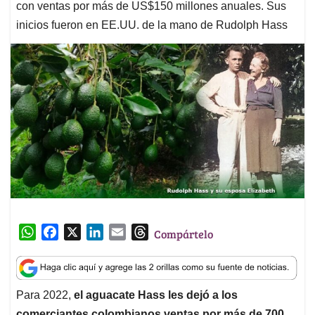
con ventas por más de US$150 millones anuales. Sus
inicios fueron en EE.UU. de la mano de Rudolph Hass
W
F
X
L
E
T
Compártelo
h
a
i
m
h
a
c
n
a
r
t
e
k
i
e
Para 2022,
el aguacate Hass les dejó a los
s
b
e
l
a
comerciantes colombianos ventas por más de 700