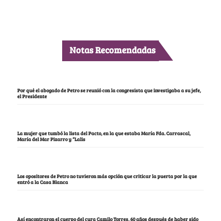
Notas Recomendadas
Por qué el abogado de Petro se reunió con la congresista que investigaba a su jefe,
el Presidente
La mujer que tumbó la lista del Pacto, en la que estaba María Fda. Carrascal,
María del Mar Pizarro y “Lalis
Los opositores de Petro no tuvieron más opción que criticar la puerta por la que
entró a la Casa Blanca
Así encontraron el cuerpo del cura Camilo Torres, 60 años después de haber sido