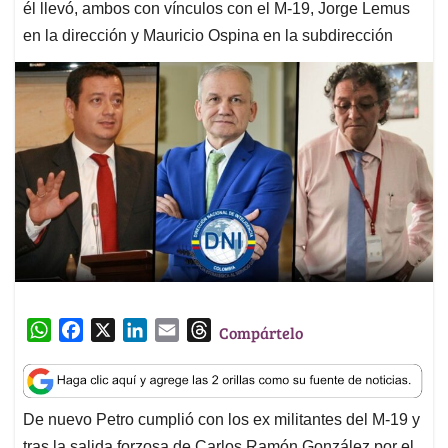
él llevó, ambos con vínculos con el M-19, Jorge Lemus
en la dirección y Mauricio Ospina en la subdirección
W
F
X
L
E
T
Compártelo
h
a
i
m
h
a
c
n
a
r
t
e
k
i
e
De nuevo Petro cumplió con los ex militantes del M-19 y
s
b
e
l
a
tras la salida forzosa de Carlos Ramón González por el