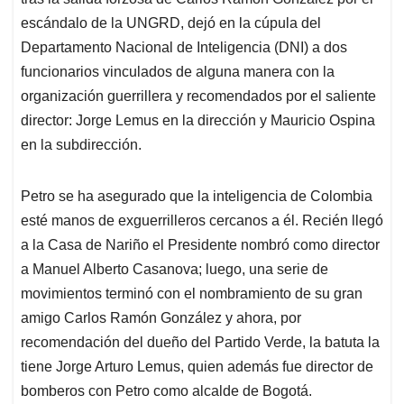
A
o
d
d
p
o
I
s
escándalo de la UNGRD, dejó en la cúpula del
p
k
n
Departamento Nacional de Inteligencia (DNI) a dos
funcionarios vinculados de alguna manera con la
organización guerrillera y recomendados por el saliente
director: Jorge Lemus en la dirección y Mauricio Ospina
en la subdirección.
Petro se ha asegurado que la inteligencia de Colombia
esté manos de exguerrilleros cercanos a él. Recién llegó
a la Casa de Nariño el Presidente nombró como director
a Manuel Alberto Casanova; luego, una serie de
movimientos terminó con el nombramiento de su gran
amigo Carlos Ramón González y ahora, por
recomendación del dueño del Partido Verde, la batuta la
tiene Jorge Arturo Lemus, quien además fue director de
bomberos con Petro como alcalde de Bogotá.