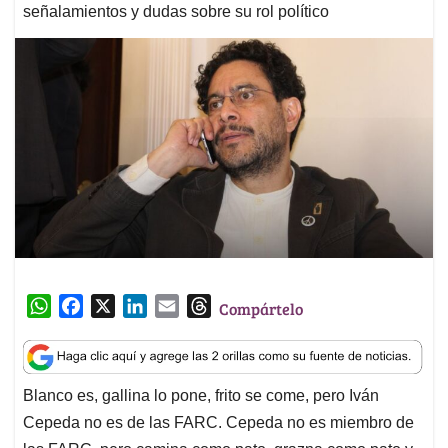
señalamientos y dudas sobre su rol político
W
F
X
L
E
T
Compártelo
h
a
i
m
h
a
c
n
a
r
t
e
k
i
e
Blanco es, gallina lo pone, frito se come, pero Iván
s
b
e
l
a
Cepeda no es de las FARC. Cepeda no es miembro de
A
o
d
d