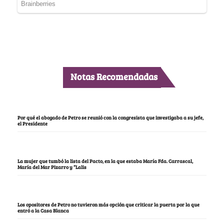
Notas Recomendadas
Por qué el abogado de Petro se reunió con la congresista que investigaba a su jefe,
el Presidente
La mujer que tumbó la lista del Pacto, en la que estaba María Fda. Carrascal,
María del Mar Pizarro y “Lalis
Los opositores de Petro no tuvieron más opción que criticar la puerta por la que
entró a la Casa Blanca