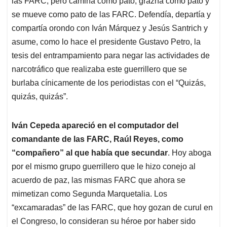
p
o
I
s
las FARC, pero camina como pato, grazna como pato y
p
k
n
se mueve como pato de las FARC. Defendía, departía y
compartía orondo con Iván Márquez y Jesús Santrich y
asume, como lo hace el presidente Gustavo Petro, la
tesis del entrampamiento para negar las actividades de
narcotráfico que realizaba este guerrillero que se
burlaba cínicamente de los periodistas con el “Quizás,
quizás, quizás”.
Iván Cepeda apareció en el computador del
comandante de las FARC, Raúl Reyes, como
“compañero” al que había que secundar
. Hoy aboga
por el mismo grupo guerrillero que le hizo conejo al
acuerdo de paz, las mismas FARC que ahora se
mimetizan como Segunda Marquetalia. Los
“excamaradas” de las FARC, que hoy gozan de curul en
el Congreso, lo consideran su héroe por haber sido