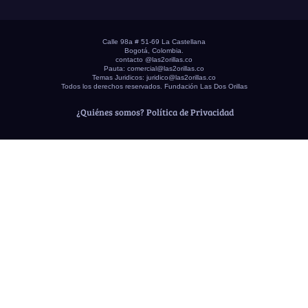
Calle 98a # 51-69 La Castellana
Bogotá, Colombia.
contacto @las2orillas.co
Pauta:
comercial@las2orillas.co
Temas Juridicos:
juridico@las2orillas.co
Todos los derechos reservados. Fundación Las Dos Orillas
¿Quiénes somos?
Política de Privacidad