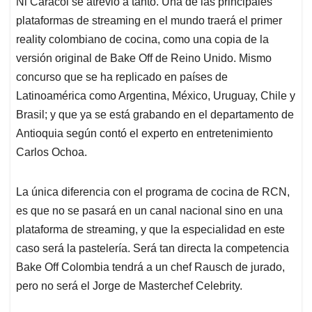
Ni Caracol se atrevió a tanto. Una de las principales
s
b
e
l
a
plataformas de streaming en el mundo traerá el primer
A
o
d
d
p
o
I
s
reality colombiano de cocina, como una copia de la
p
k
n
versión original de Bake Off de Reino Unido. Mismo
concurso que se ha replicado en países de
Latinoamérica como Argentina, México, Uruguay, Chile y
Brasil; y que ya se está grabando en el departamento de
Antioquia según contó el experto en entretenimiento
Carlos Ochoa.
La única diferencia con el programa de cocina de RCN,
es que no se pasará en un canal nacional sino en una
plataforma de streaming, y que la especialidad en este
caso será la pastelería. Será tan directa la competencia
Bake Off Colombia tendrá a un chef Rausch de jurado,
pero no será el Jorge de Masterchef Celebrity.