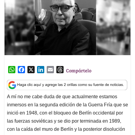
W
F
X
L
E
T
Compártelo
h
a
i
m
h
a
c
n
a
r
t
e
k
i
e
A mí no me cabe duda de que actualmente estamos
s
b
e
l
a
inmersos en la segunda edición de la Guerra Fría que se
A
o
d
d
p
o
I
s
inició en 1948, con el bloqueo de Berlín occidental por
p
k
n
las fuerzas soviéticas y se dio por terminada en 1989,
con la caída del muro de Berlín y la posterior disolución