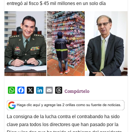
entregó al fisco $ 45 mil millones en un solo día
W
F
X
L
E
T
Compártelo
h
a
i
m
h
a
c
n
a
r
t
e
k
i
e
La consigna de la lucha contra el contrabando ha sido
s
b
e
l
a
clave para todos los directores que han pasado por la
A
o
d
d