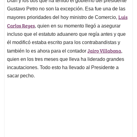
p
o
I
s
Dian y los dos que ha tenido el gobierno del presidente
p
k
n
Gustavo Petro no son la excepción. Esa fue una de las
Luis
mayores prioridades del hoy ministro de Comercio,
Carlos Reyes
, quien en su momento llegó a asegurar
incluso que el estatuto aduanero que regía antes y que
él modificó estaba escrito para los contrabandistas y
Jairo Villabona
también lo es ahora para el contador
,
quien en los tres meses que lleva ha liderado grandes
incautaciones. Todo esto ha llevado al Presidente a
sacar pecho.