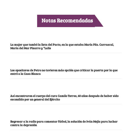
Notas Recomendadas
La mujer que tumbó la lista del Pacto, en la que estaba María Fda. Carrascal,
María del Mar Pizarro y “Lalis
Los opositores de Petro no tuvieron más opción que criticar la puerta por la que
entró a la Casa Blanca
Así encontraron el cuerpo del cura Camilo Torres, 60 años después de haber sido
escondido por un general del Ejército
Regresar a la radio para comentar fútbol, la solución de Iván Mejía para luchar
contra la depresión