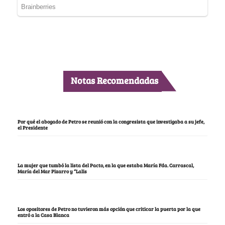
Notas Recomendadas
Por qué el abogado de Petro se reunió con la congresista que investigaba a su jefe,
el Presidente
La mujer que tumbó la lista del Pacto, en la que estaba María Fda. Carrascal,
María del Mar Pizarro y “Lalis
Los opositores de Petro no tuvieron más opción que criticar la puerta por la que
entró a la Casa Blanca