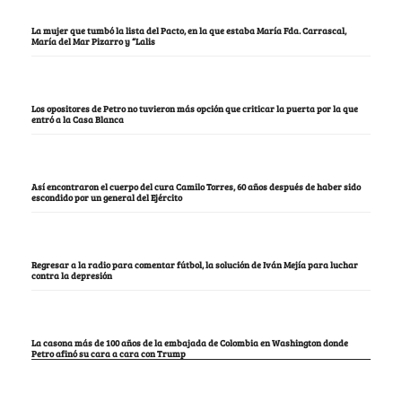
La mujer que tumbó la lista del Pacto, en la que estaba María Fda. Carrascal,
María del Mar Pizarro y “Lalis
Los opositores de Petro no tuvieron más opción que criticar la puerta por la que
entró a la Casa Blanca
Así encontraron el cuerpo del cura Camilo Torres, 60 años después de haber sido
escondido por un general del Ejército
Regresar a la radio para comentar fútbol, la solución de Iván Mejía para luchar
contra la depresión
La casona más de 100 años de la embajada de Colombia en Washington donde
Petro afinó su cara a cara con Trump