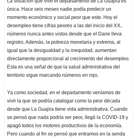
La situación que vive el departamento de La Guajira es
s
b
e
l
a
única. Hace seis meses nadie podía predecir un
A
o
d
d
p
o
I
s
momento económico y social peor que este. Hoy el
p
k
n
desempleo tiene cifras peores a las del inicio del XX,
números nunca antes vistos desde que el Dane lleva
registro. Además, la pobreza monetaria y extrema, al
igual que la desigualdad y la inequidad, aumentan
directamente proporcional al crecimiento del desempleo.
Esta es una señal de que la salud administrativa del
territorio sigue marcando números en rojo.
Ya como sociedad, en el departamento veníamos de
vivir la que se podría catalogar como la peor década
desde que La Guajira tiene vida administrativa. Cuando
se pensó que nada podría ser peor, llegó la COVID-19 y
apagó todos los motores productivos de la economía.
Pero cuando al fin se pensó que entramos en la senda