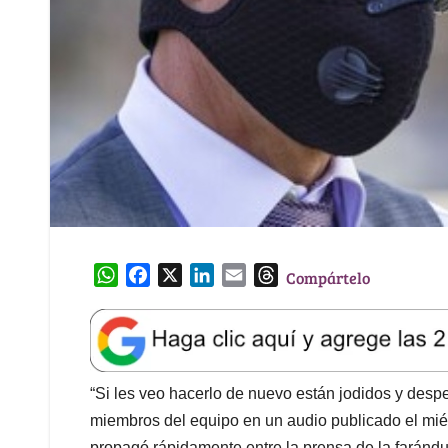
W
F
X
L
E
T
Compártelo
h
a
i
m
h
a
c
n
a
r
t
e
k
i
e
s
b
e
l
a
A
o
d
d
“Si les veo hacerlo de nuevo están jodidos y despe
p
o
I
s
miembros del equipo en un audio publicado el miér
p
k
n
propagó rápidamente entre la prensa de la farándu