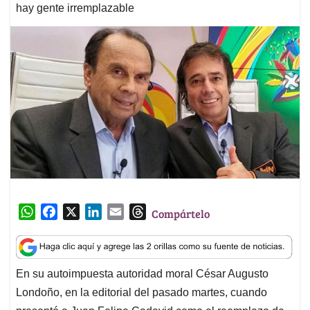
hay gente irremplazable
W
F
X
L
E
T
Compártelo
h
a
i
m
h
a
c
n
a
r
t
e
k
i
e
En su autoimpuesta autoridad moral César Augusto
s
b
e
l
a
Londoño, en la editorial del pasado martes, cuando
A
o
d
d