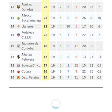
Aguilas
12
26
19
7
5
7
20
25
-5
Doradas
Atletico
13
23
19
5
8
6
26
20
+6
Bucaramanga
14
Llaneros
22
19
4
10
5
17
20
-3
Fortaleza
15
22
19
5
7
7
22
27
-5
C.E.I.F.
Jaguares de
16
18
19
5
3
11
20
33
-13
Cordoba
Alianza
17
17
19
3
8
8
13
27
-14
Petrolera
18
Boyaca Chico
17
19
5
2
12
15
32
-17
19
Cucuta
16
19
3
7
9
22
35
-13
20
Dep. Pereira
10
19
1
7
11
15
32
-17