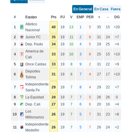
En General
En Casa
Fuera
#
Equipo
Pts
PJ
V
EMP
PER
+
-
DG
Atletico
1
40
19
13
1
5
35
15
+20
Nacional
2
Junior FC
35
19
11
2
6
31
24
+7
3
Dep. Pasto
34
19
10
4
5
29
25
+4
America de
4
33
19
10
3
6
25
15
+10
Cali
5
Once Caldas
33
19
8
9
2
31
22
+9
Deportes
6
31
19
8
7
4
27
17
+10
Tolima
Independiente
7
29
19
7
8
4
29
22
+7
Santa Fe
8
La Equidad
28
19
7
7
5
26
26
0
9
Dep. Cali
27
19
7
6
6
20
16
+4
Los
10
26
19
7
5
7
31
23
+8
Millionarios
Independiente
11
26
19
7
5
7
26
24
+2
Medellin