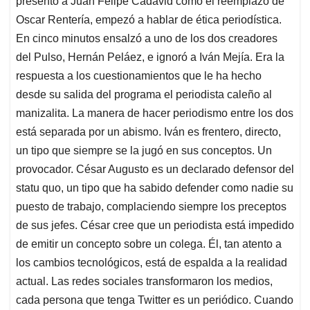
p
o
I
s
presentó a Juan Felipe Cadavid como el reemplazo de
p
k
n
Oscar Rentería, empezó a hablar de ética periodística.
En cinco minutos ensalzó a uno de los dos creadores
del Pulso, Hernán Peláez, e ignoró a Iván Mejía. Era la
respuesta a los cuestionamientos que le ha hecho
desde su salida del programa el periodista caleño al
manizalita. La manera de hacer periodismo entre los dos
está separada por un abismo. Iván es frentero, directo,
un tipo que siempre se la jugó en sus conceptos. Un
provocador. César Augusto es un declarado defensor del
statu quo, un tipo que ha sabido defender como nadie su
puesto de trabajo, complaciendo siempre los preceptos
de sus jefes. César cree que un periodista está impedido
de emitir un concepto sobre un colega. Él, tan atento a
los cambios tecnológicos, está de espalda a la realidad
actual. Las redes sociales transformaron los medios,
cada persona que tenga Twitter es un periódico. Cuando