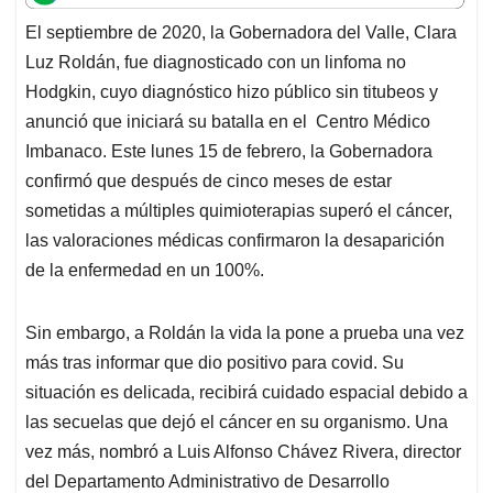
t
e
k
i
e
El septiembre de 2020, la Gobernadora del Valle, Clara
s
b
e
l
a
Luz Roldán, fue diagnosticado con un linfoma no
A
o
d
d
p
o
I
s
Hodgkin, cuyo diagnóstico hizo público sin titubeos y
p
k
n
anunció que iniciará su batalla en el Centro Médico
Imbanaco. Este lunes 15 de febrero, la Gobernadora
confirmó que después de cinco meses de estar
sometidas a múltiples quimioterapias superó el cáncer,
las valoraciones médicas confirmaron la desaparición
de la enfermedad en un 100%.
Sin embargo, a Roldán la vida la pone a prueba una vez
más tras informar que dio positivo para covid. Su
situación es delicada, recibirá cuidado espacial debido a
las secuelas que dejó el cáncer en su organismo. Una
vez más, nombró a Luis Alfonso Chávez Rivera, director
del Departamento Administrativo de Desarrollo