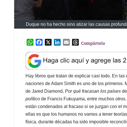
Duque no ha hecho sino atizar las causas profund
W
F
X
L
E
T
Compártelo
h
a
i
m
h
a
c
n
a
r
t
e
k
i
e
s
b
e
l
a
A
o
d
d
Hay libros que tratan de explicar casi todo. En las
p
o
I
s
naciones
de Adam Smith es uno de los primeros. 
p
k
n
de Jared Diamond,
Por qué fracasan los países
de
político
de Francis Fukuyama, entre muchos otros. 
están condenados al fracaso si se juzgan con el m
ellas es que los humanos no vamos a tener teorías
física, durante décadas ha sido imposible reconcili