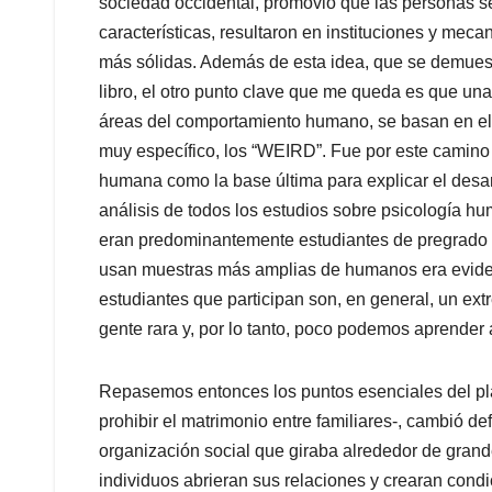
sociedad occidental, promovió que las personas se 
características, resultaron en instituciones y me
más sólidas. Además de esta idea, que se demues
libro, el otro punto clave que me queda es que una
áreas del comportamiento humano, se basan en el
muy específico, los “WEIRD”. Fue por este camino q
humana como la base última para explicar el desar
análisis de todos los estudios sobre psicología hu
eran predominantemente estudiantes de pregrado 
usan muestras más amplias de humanos era eviden
estudiantes que participan son, en general, un extr
gente rara y, por lo tanto, poco podemos aprender a
Repasemos entonces los puntos esenciales del pla
prohibir el matrimonio entre familiares-, cambió def
organización social que giraba alrededor de grande
individuos abrieran sus relaciones y crearan condi