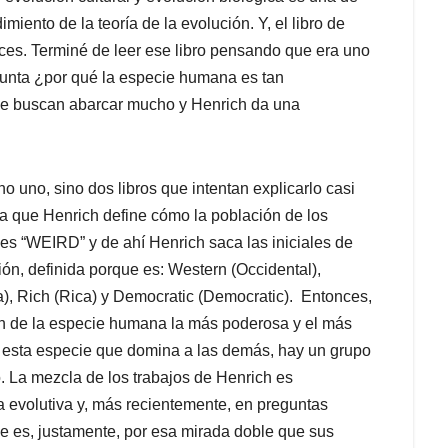
iento de la teoría de la evolución. Y, el libro de
nces. Terminé de leer ese libro pensando que era uno
gunta ¿por qué la especie humana es tan
que buscan abarcar mucho y Henrich da una
 no uno, sino dos libros que intentan explicarlo casi
ra que Henrich define cómo la población de los
 es “WEIRD” y de ahí Henrich saca las iniciales de
ión, definida porque es: Western (Occidental),
a), Rich (Rica) y Democratic (Democratic). Entonces,
en de la especie humana la más poderosa y el más
de esta especie que domina a las demás, hay un grupo
. La mezcla de los trabajos de Henrich es
a evolutiva y, más recientemente, en preguntas
ue es, justamente, por esa mirada doble que sus