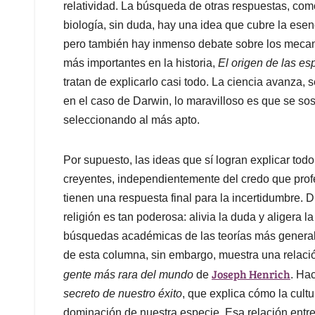
relatividad. La búsqueda de otras respuestas, com
biología, sin duda, hay una idea que cubre la esenc
pero también hay inmenso debate sobre los mecani
más importantes en la historia,
El origen de las es
tratan de explicarlo casi todo. La ciencia avanza,
en el caso de Darwin, lo maravilloso es que se sost
seleccionando al más apto.
Por supuesto, las ideas que sí logran explicar tod
creyentes, independientemente del credo que prof
tienen una respuesta final para la incertidumbre. 
religión es tan poderosa: alivia la duda y aligera
búsquedas académicas de las teorías más generale
de esta columna, sin embargo, muestra una relación
Joseph Henrich
gente más rara del mundo
de
. Ha
secreto de nuestro éxito
, que explica cómo la cult
dominación de nuestra especie. Esa relación entre 