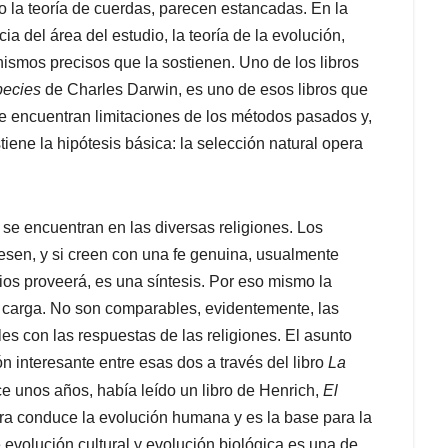
o la teoría de cuerdas, parecen estancadas. En la
ia del área del estudio, la teoría de la evolución,
smos precisos que la sostienen. Uno de los libros
pecies
de Charles Darwin, es uno de esos libros que
 se encuentran limitaciones de los métodos pasados y,
iene la hipótesis básica: la selección natural opera
o se encuentran en las diversas religiones. Los
esen, y si creen con una fe genuina, usualmente
Dios proveerá, es una síntesis. Por eso mismo la
 la carga. No son comparables, evidentemente, las
s con las respuestas de las religiones. El asunto
 interesante entre esas dos a través del libro
La
ce unos años, había leído un libro de Henrich,
El
ura conduce la evolución humana y es la base para la
evolución cultural y evolución biológica es una de