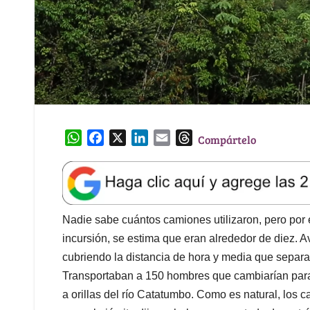
W
F
X
L
E
T
Compártelo
h
a
i
m
h
a
c
n
a
r
t
e
k
i
e
s
b
e
l
a
A
o
d
d
Nadie sabe cuántos camiones utilizaron, pero por 
p
o
I
s
incursión, se estima que eran alrededor de diez.
p
k
n
cubriendo la distancia de hora y media que separ
Transportaban a 150 hombres que cambiarían para s
a orillas del río Catatumbo. Como es natural, los 