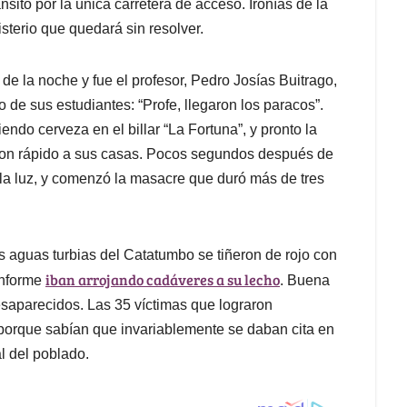
nsito por la única carretera de acceso. Ironías de la
sterio que quedará sin resolver.
e la noche y fue el profesor, Pedro Josías Buitrago,
o de sus estudiantes: “Profe, llegaron los paracos”.
endo cerveza en el billar “La Fortuna”, y pronto la
ron rápido a sus casas. Pocos segundos después de
e la luz, y comenzó la masacre que duró más de tres
s aguas turbias del Catatumbo se tiñeron de rojo con
iban arrojando cadáveres a su lecho
onforme
. Buena
esaparecidos. Las 35 víctimas que lograron
o, porque sabían que invariablemente se daban cita en
al del poblado.