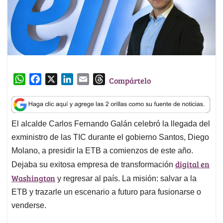
W
F
X
L
E
T
Compártelo
h
a
i
m
h
a
c
n
a
r
t
e
k
i
e
El alcalde Carlos Fernando Galán celebró la llegada del
s
b
e
l
a
exministro de las TIC durante el gobierno Santos, Diego
A
o
d
d
p
o
I
s
Molano, a presidir la ETB a comienzos de este año.
p
k
n
digital en
Dejaba su exitosa empresa de transformación
Washington
y regresar al país. La misión: salvar a la
ETB y trazarle un escenario a futuro para fusionarse o
venderse.