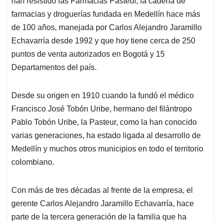
p
o
I
s
han resistido las Farmacias Pasteur, la cadena de
p
k
n
farmacias y droguerías fundada en Medellín hace más
de 100 años, manejada por Carlos Alejandro Jaramillo
Echavarría desde 1992 y que hoy tiene cerca de 250
puntos de venta autorizados en Bogotá y 15
Departamentos del país.
Desde su origen en 1910 cuando la fundó el médico
Francisco José Tobón Uribe, hermano del filántropo
Pablo Tobón Uribe, la Pasteur, como la han conocido
varias generaciones, ha estado ligada al desarrollo de
Medellín y muchos otros municipios en todo el territorio
colombiano.
Con más de tres décadas al frente de la empresa, el
gerente Carlos Alejandro Jaramillo Echavarría, hace
parte de la tercera generación de la familia que ha