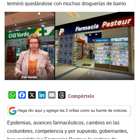
terminó quedándose con muchas droguerías de barrio
W
F
X
L
E
T
Compártelo
h
a
i
m
h
a
c
n
a
r
t
e
k
i
e
Epidemias, avances farmacéuticos, cambios en las
s
b
e
l
a
costumbres, competencia y por supuesto, gobernantes,
A
o
d
d