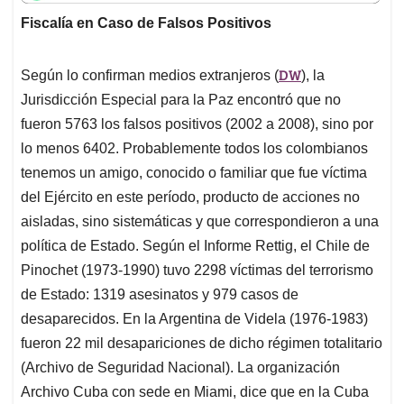
t
e
k
i
e
Fiscalía en Caso de Falsos Positivos
s
b
e
l
a
A
o
d
d
p
o
I
s
DW
Según lo confirman medios extranjeros (
), la
p
k
n
Jurisdicción Especial para la Paz encontró que no
fueron 5763 los falsos positivos (2002 a 2008), sino por
lo menos 6402. Probablemente todos los colombianos
tenemos un amigo, conocido o familiar que fue víctima
del Ejército en este período, producto de acciones no
aisladas, sino sistemáticas y que correspondieron a una
política de Estado. Según el Informe Rettig, el Chile de
Pinochet (1973-1990) tuvo 2298 víctimas del terrorismo
de Estado: 1319 asesinatos y 979 casos de
desaparecidos. En la Argentina de Videla (1976-1983)
fueron 22 mil desapariciones de dicho régimen totalitario
(Archivo de Seguridad Nacional). La organización
Archivo Cuba con sede en Miami, dice que en la Cuba