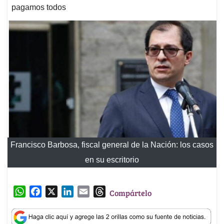
pagamos todos
Francisco Barbosa, fiscal general de la Nación: los casos
en su escritorio
W
F
X
L
E
T
Compártelo
h
a
i
m
h
a
c
n
a
r