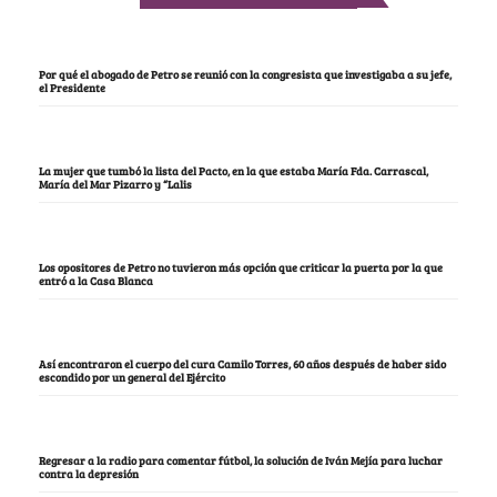
Por qué el abogado de Petro se reunió con la congresista que investigaba a su jefe,
el Presidente
La mujer que tumbó la lista del Pacto, en la que estaba María Fda. Carrascal,
María del Mar Pizarro y “Lalis
Los opositores de Petro no tuvieron más opción que criticar la puerta por la que
entró a la Casa Blanca
Así encontraron el cuerpo del cura Camilo Torres, 60 años después de haber sido
escondido por un general del Ejército
Regresar a la radio para comentar fútbol, la solución de Iván Mejía para luchar
contra la depresión