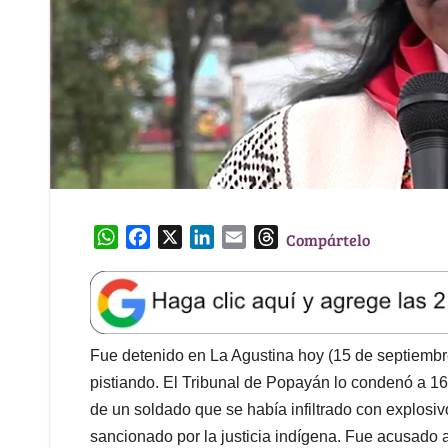
W
F
X
L
E
T
Compártelo
h
a
i
m
h
a
c
n
a
r
t
e
k
i
e
s
b
e
l
a
A
o
d
d
Fue detenido en La Agustina hoy (15 de septiembre)
p
o
I
s
pistiando. El Tribunal de Popayán lo condenó a 16
p
k
n
de un soldado que se había infiltrado con explosiv
sancionado por la justicia indígena. Fue acusado a