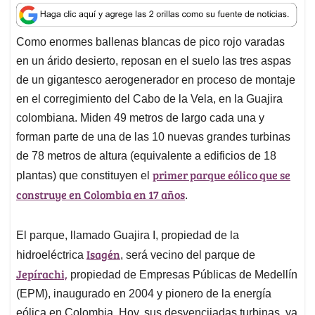
a
c
n
a
r
t
e
k
i
e
Como enormes ballenas blancas de pico rojo varadas
s
b
e
l
a
en un árido desierto, reposan en el suelo las tres aspas
A
o
d
d
p
o
I
s
de un gigantesco aerogenerador en proceso de montaje
p
k
n
en el corregimiento del Cabo de la Vela, en la Guajira
colombiana. Miden 49 metros de largo cada una y
forman parte de una de las 10 nuevas grandes turbinas
de 78 metros de altura (equivalente a edificios de 18
primer parque eólico que se
plantas) que constituyen el
construye en Colombia en 17 años
.
El parque, llamado Guajira I, propiedad de la
Isagén
hidroeléctrica
, será vecino del parque de
Jepírachi,
propiedad de Empresas Públicas de Medellín
(EPM), inaugurado en 2004 y pionero de la energía
eólica en Colombia. Hoy, sus desvencijadas turbinas, ya