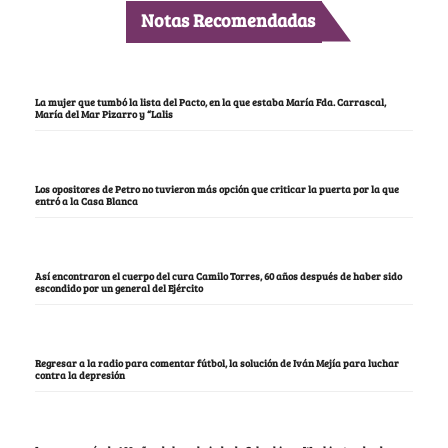
Notas Recomendadas
La mujer que tumbó la lista del Pacto, en la que estaba María Fda. Carrascal,
María del Mar Pizarro y “Lalis
Los opositores de Petro no tuvieron más opción que criticar la puerta por la que
entró a la Casa Blanca
Así encontraron el cuerpo del cura Camilo Torres, 60 años después de haber sido
escondido por un general del Ejército
Regresar a la radio para comentar fútbol, la solución de Iván Mejía para luchar
contra la depresión