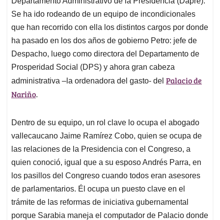
p
o
I
s
Departamento Administrativo de la Presidencia (Dapre).
p
k
n
Se ha ido rodeando de un equipo de incondicionales
que han recorrido con ella los distintos cargos por donde
ha pasado en los dos años de gobierno Petro: jefe de
Despacho, luego como directora del Departamento de
Prosperidad Social (DPS) y ahora gran cabeza
Palacio de
administrativa –la ordenadora del gasto- del
Nariño
.
Dentro de su equipo, un rol clave lo ocupa el abogado
vallecaucano Jaime Ramírez Cobo, quien se ocupa de
las relaciones de la Presidencia con el Congreso, a
quien conoció, igual que a su esposo Andrés Parra, en
los pasillos del Congreso cuando todos eran asesores
de parlamentarios. Él ocupa un puesto clave en el
trámite de las reformas de iniciativa gubernamental
porque Sarabia maneja el computador de Palacio donde