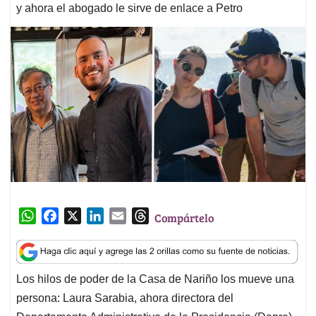
y ahora el abogado le sirve de enlace a Petro
W
F
X
L
E
T
Compártelo
h
a
i
m
h
a
c
n
a
r
t
e
k
i
e
Los hilos de poder de la Casa de Nariño los mueve una
s
b
e
l
a
persona: Laura Sarabia, ahora directora del
A
o
d
d