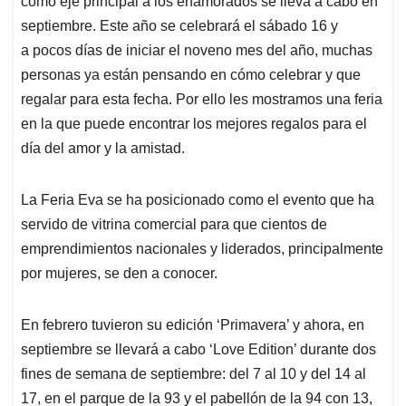
p
o
I
s
como eje principal a los enamorados se lleva a cabo en
p
k
n
septiembre. Este año se celebrará el sábado 16 y
a pocos días de iniciar el noveno mes del año, muchas
personas ya están pensando en cómo celebrar y que
regalar para esta fecha. Por ello les mostramos una feria
en la que puede encontrar los mejores regalos para el
día del amor y la amistad.
La Feria Eva se ha posicionado como el evento que ha
servido de vitrina comercial para que cientos de
emprendimientos nacionales y liderados, principalmente
por mujeres, se den a conocer.
En febrero tuvieron su edición ‘Primavera’ y ahora, en
septiembre se llevará a cabo ‘Love Edition’ durante dos
fines de semana de septiembre: del 7 al 10 y del 14 al
17, en el parque de la 93 y el pabellón de la 94 con 13,