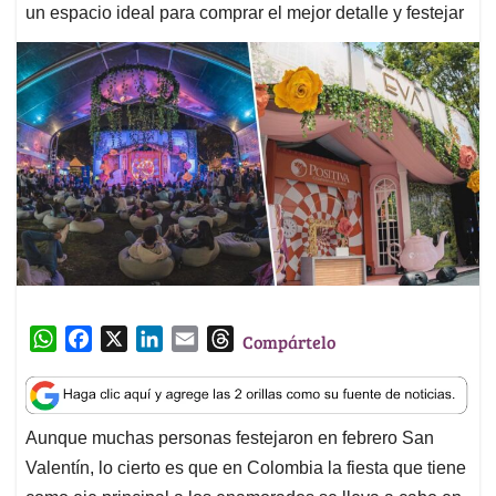
un espacio ideal para comprar el mejor detalle y festejar
W
F
X
L
E
T
Compártelo
h
a
i
m
h
a
c
n
a
r
t
e
k
i
e
Aunque muchas personas festejaron en febrero San
s
b
e
l
a
Valentín, lo cierto es que en Colombia la fiesta que tiene
A
o
d
d