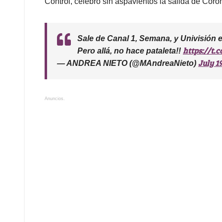
Control, celebró sin aspavientos la salida de Coro
Sale de Canal 1, Semana, y Univisión 
https://t.
Pero allá, no hace pataleta!!
July 19
— ANDREA NIETO (@MAndreaNieto)
Anuncios.