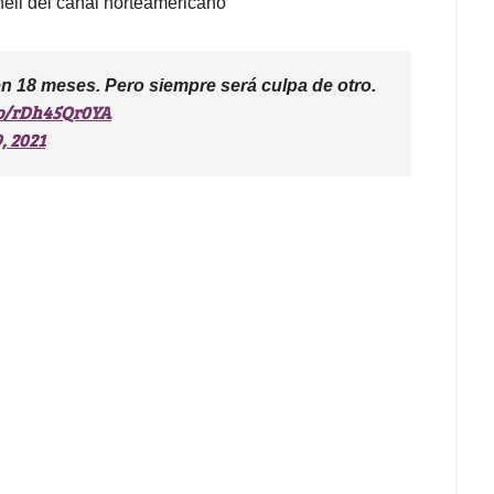
nell del canal norteamericano
en 18 meses. Pero siempre será culpa de otro.
co/rDh45Qr0YA
, 2021