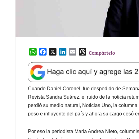
W
F
X
L
E
T
Compártelo
h
a
i
m
h
a
c
n
a
r
t
e
k
i
e
s
b
e
l
a
A
o
d
d
Cuando Daniel Coronell fue despedido de Semana, 
p
o
I
s
Revista Sandra Suárez, el ruido de la noticia retu
p
k
n
perdió su medio natural, Noticias Uno, la columna
peso e influyente del país y ahora su cargo cesó e
Por eso la periodista Maria Andrea Nieto, column