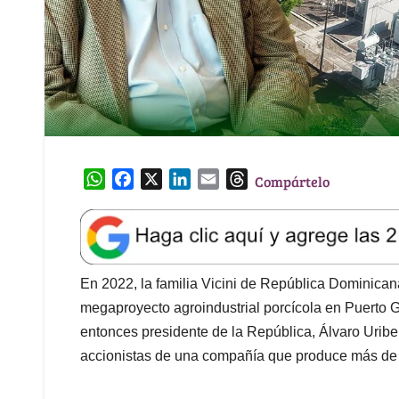
W
F
X
L
E
T
Compártelo
h
a
i
m
h
a
c
n
a
r
t
e
k
i
e
s
b
e
l
a
A
o
d
d
En 2022, la familia Vicini de República Dominica
p
o
I
s
megaproyecto agroindustrial porcícola en Puerto G
p
k
n
entonces presidente de la República, Álvaro Uribe
accionistas de una compañía que produce más de 2