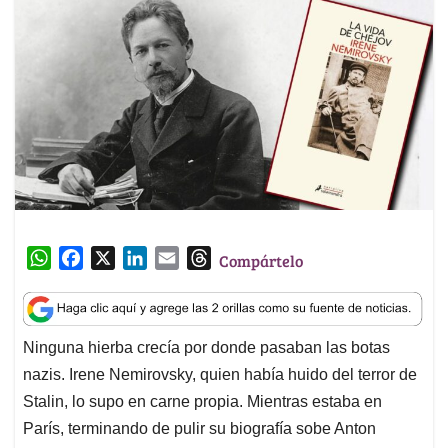
W
F
X
L
E
T
Compártelo
h
a
i
m
h
a
c
n
a
r
t
e
k
i
e
Ninguna hierba crecía por donde pasaban las botas
s
b
e
l
a
nazis. Irene Nemirovsky, quien había huido del terror de
A
o
d
d
p
o
I
s
Stalin, lo supo en carne propia. Mientras estaba en
p
k
n
París, terminando de pulir su biografía sobe Anton