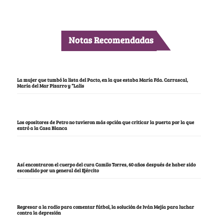
Notas Recomendadas
La mujer que tumbó la lista del Pacto, en la que estaba María Fda. Carrascal,
María del Mar Pizarro y “Lalis
Los opositores de Petro no tuvieron más opción que criticar la puerta por la que
entró a la Casa Blanca
Así encontraron el cuerpo del cura Camilo Torres, 60 años después de haber sido
escondido por un general del Ejército
Regresar a la radio para comentar fútbol, la solución de Iván Mejía para luchar
contra la depresión