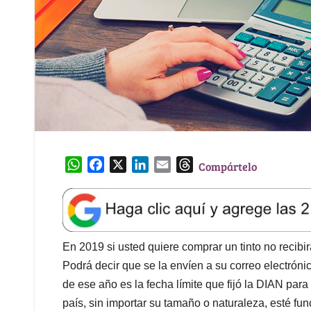
W
F
X
L
E
T
Compártelo
h
a
i
m
h
a
c
n
a
r
t
e
k
i
e
s
b
e
l
a
A
o
d
d
En 2019 si usted quiere comprar un tinto no recibi
p
o
I
s
Podrá decir que se la envíen a su correo electrónic
p
k
n
de ese año es la fecha límite que fijó la DIAN par
país, sin importar su tamaño o naturaleza, esté fu