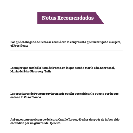
Notas Recomendadas
Por qué el abogado de Petro se reunió con la congresista que investigaba a su jefe,
el Presidente
La mujer que tumbó la lista del Pacto, en la que estaba María Fda. Carrascal,
María del Mar Pizarro y “Lalis
Los opositores de Petro no tuvieron más opción que criticar la puerta por la que
entró a la Casa Blanca
Así encontraron el cuerpo del cura Camilo Torres, 60 años después de haber sido
escondido por un general del Ejército