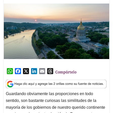
W
F
X
L
E
T
Compártelo
h
a
i
m
h
a
c
n
a
r
t
e
k
i
e
Guardando obviamente las proporciones en todo
s
b
e
l
a
sentido, son bastante curiosas las similitudes de la
A
o
d
d
p
o
I
s
mayoría de los gobiernos de nuestro querido continente