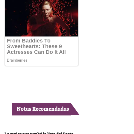
Notas Recomendadas
La mujer que tumbó la lista del Pacto,