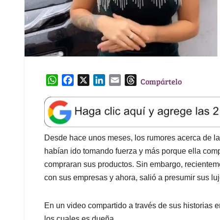
W
F
X
L
E
T
Compártelo
h
a
i
m
h
a
c
n
a
r
t
e
k
i
e
s
b
e
l
a
A
o
d
d
Desde hace unos meses, los rumores acerca de la 
p
o
I
s
habían ido tomando fuerza y más porque ella comp
p
k
n
compraran sus productos. Sin embargo, recienteme
con sus empresas y ahora, salió a presumir sus lu
En un video compartido a través de sus historias e
los cuales es dueña.