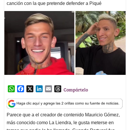
canción con la que pretende defender a Piqué
W
F
X
L
E
T
Compártelo
h
a
i
m
h
a
c
n
a
r
t
e
k
i
e
Parece que a el creador de contenido Mauricio Gómez,
s
b
e
l
a
más conocido como La Liendra, le gusta meterse en
A
o
d
d