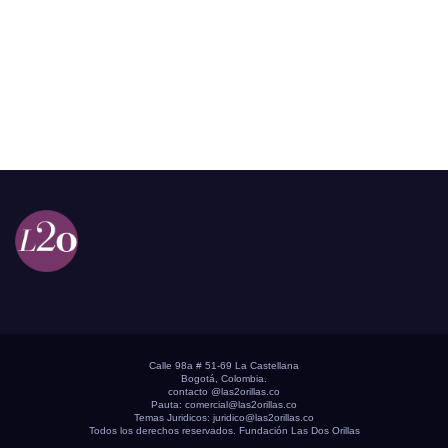
Calle 98a # 51-69 La Castellana
Bogotá, Colombia.
contacto @las2orillas.co
Pauta:
comercial@las2orillas.co
Temas Juridicos:
juridico@las2orillas.co
Todos los derechos reservados. Fundación Las Dos Orillas