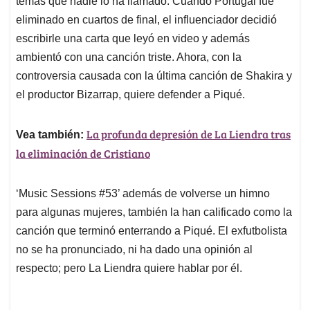
p
o
I
s
temas que nadie lo ha llamado. Cuando Portugal fue
p
k
n
eliminado en cuartos de final, el influenciador decidió
escribirle una carta que leyó en video y además
ambientó con una canción triste. Ahora, con la
controversia causada con la última canción de Shakira y
el productor Bizarrap, quiere defender a Piqué.
La profunda depresión de La Liendra tras
Vea también:
la eliminación de Cristiano
‘Music Sessions #53’ además de volverse un himno
para algunas mujeres, también la han calificado como la
canción que terminó enterrando a Piqué. El exfutbolista
no se ha pronunciado, ni ha dado una opinión al
respecto; pero La Liendra quiere hablar por él.