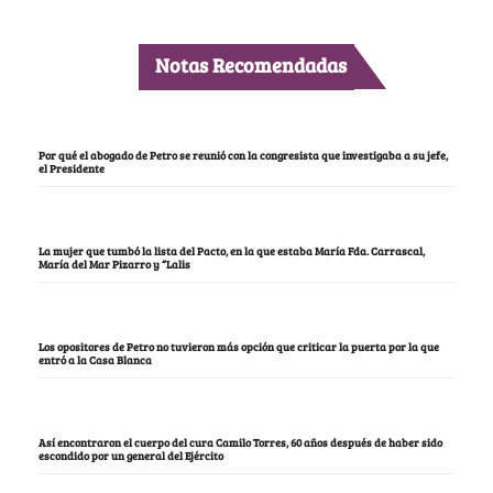
Notas Recomendadas
Por qué el abogado de Petro se reunió con la congresista que investigaba a su jefe,
el Presidente
La mujer que tumbó la lista del Pacto, en la que estaba María Fda. Carrascal,
María del Mar Pizarro y “Lalis
Los opositores de Petro no tuvieron más opción que criticar la puerta por la que
entró a la Casa Blanca
Así encontraron el cuerpo del cura Camilo Torres, 60 años después de haber sido
escondido por un general del Ejército