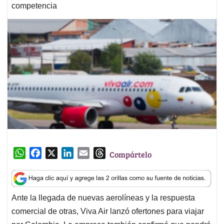
competencia
W
F
X
L
E
T
Compártelo
h
a
i
m
h
a
c
n
a
r
t
e
k
i
e
Ante la llegada de nuevas aerolíneas y la respuesta
s
b
e
l
a
comercial de otras, Viva Air lanzó ofertones para viajar
A
o
d
d