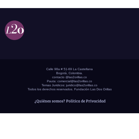
Calle 98a # 51-69 La Castellana
Bogotá, Colombia.
contacto @las2orillas.co
Pauta:
comercial@las2orillas.co
Temas Juridicos:
juridico@las2orillas.co
Todos los derechos reservados. Fundación Las Dos Orillas
¿Quiénes somos?
Política de Privacidad