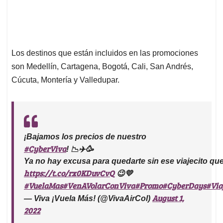
Los destinos que están incluidos en las promociones
son Medellín, Cartagena, Bogotá, Cali, San Andrés,
Cúcuta, Montería y Valledupar.
¡Bajamos los precios de nuestro
#CyberViva
! 📉✈️🥳
Ya no hay excusa para quedarte sin ese viajecito qu
https://t.co/rx0KDuvCvQ
😉💛
#VuelaMas
#VenAVolarConViva
#Promo
#CyberDays
#Via
August 1,
— Viva ¡Vuela Más! (@VivaAirCol)
2022