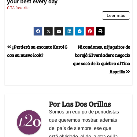
¿Perderá su encanto Karol G
Ni condones, ni juguitos de
con su nuevo look?
borojó: El verdadero negocio
que sacó de la quiebra al Tino
Asprilla
Por
Las Dos Orillas
Somos un equipo de periodistas
que queremos mostrar, además
del país de siempre, ese que
está olvidado, el de la otra orilla.