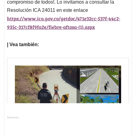
compromiso de todos!. Lo invitamos a consultar la
Resolución ICA 24011 en este enlace
https://www.ica.gov.co/getdoc/471e32cc-537f-44c2-
935c-317cf8f9fa2e/fiebre-aftosa-(1).aspx
| Vea también:
Anuncios.