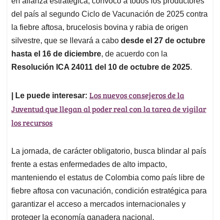
p
o
I
s
en alianza estratégica, convocó a todos los productores
p
k
n
del país al segundo Ciclo de Vacunación de 2025 contra
la fiebre aftosa, brucelosis bovina y rabia de origen
silvestre, que se llevará a cabo
desde el 27 de octubre
hasta el 16 de diciembre
, de acuerdo con la
Resolución ICA 24011 del 10 de octubre de 2025
.
Los nuevos consejeros de la
| Le puede interesar:
Juventud que llegan al poder real con la tarea de vigilar
los recursos
La jornada, de carácter obligatorio, busca blindar al país
frente a estas enfermedades de alto impacto,
manteniendo el estatus de Colombia como país libre de
fiebre aftosa con vacunación, condición estratégica para
garantizar el acceso a mercados internacionales y
proteger la economía ganadera nacional.