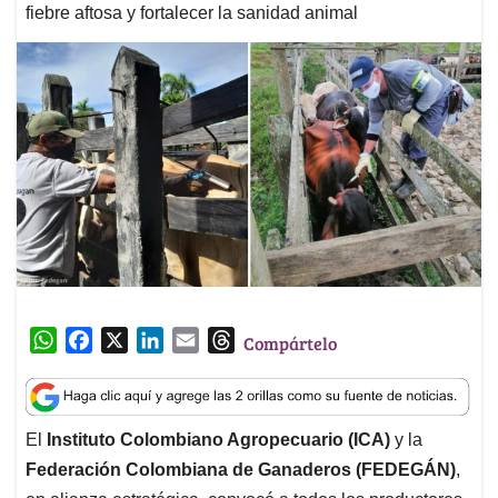
fiebre aftosa y fortalecer la sanidad animal
W
F
X
L
E
T
Compártelo
h
a
i
m
h
a
c
n
a
r
t
e
k
i
e
El
Instituto Colombiano Agropecuario (ICA)
y la
s
b
e
l
a
Federación Colombiana de Ganaderos (FEDEGÁN)
,
A
o
d
d