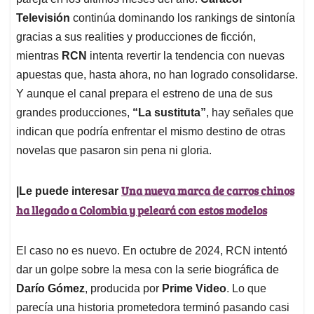
A
o
d
d
p
o
I
s
Televisión
continúa dominando los rankings de sintonía
p
k
n
gracias a sus realities y producciones de ficción,
mientras
RCN
intenta revertir la tendencia con nuevas
apuestas que, hasta ahora, no han logrado consolidarse.
Y aunque el canal prepara el estreno de una de sus
grandes producciones,
“La sustituta”
, hay señales que
indican que podría enfrentar el mismo destino de otras
novelas que pasaron sin pena ni gloria.
Una nueva marca de carros chinos
|Le puede interesar
ha llegado a Colombia y peleará con estos modelos
El caso no es nuevo. En octubre de 2024, RCN intentó
dar un golpe sobre la mesa con la serie biográfica de
Darío Gómez
, producida por
Prime Video
. Lo que
parecía una historia prometedora terminó pasando casi