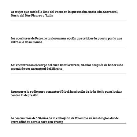
La mujer que tumbó la lista del Pacto, en la que estaba María Fda. Carrascal,
María del Mar Pizarro y “Lalis
Los opositores de Petro no tuvieron más opción que criticar la puerta por la que
entró a la Casa Blanca
Así encontraron el cuerpo del cura Camilo Torres, 60 años después de haber sido
escondido por un general del Ejército
Regresar a la radio para comentar fútbol, la solución de Iván Mejía para luchar
contra la depresión
La casona más de 100 años de la embajada de Colombia en Washington donde
Petro afinó su cara a cara con Trump