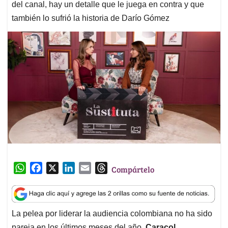
del canal, hay un detalle que le juega en contra y que
también lo sufrió la historia de Darío Gómez
W
F
X
L
E
T
Compártelo
h
a
i
m
h
a
c
n
a
r
t
e
k
i
e
La pelea por liderar la audiencia colombiana no ha sido
s
b
e
l
a
pareja en los últimos meses del año.
Caracol