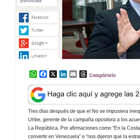
W
F
X
L
E
T
Compártelo
h
a
i
m
h
a
c
n
a
r
t
e
k
i
e
s
b
e
l
a
A
o
d
d
Tres días después de que el No se impusiera ine
p
o
I
s
Uribe, gerente de la campaña opositora a los acuer
p
k
n
La República. Por afirmaciones como “En la Costa
convertir en Venezuela” o “nos dijeron que la estra