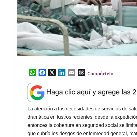
W
F
X
L
E
T
Compártelo
h
a
i
m
h
a
c
n
a
r
t
e
k
i
e
s
b
e
l
a
A
o
d
d
La atención a las necesidades de servicios de sa
p
o
I
s
dramática en lustros recientes, desde la expedici
p
k
n
entonces la cobertura en seguridad social se limita
que cubría los riesgos de enfermedad general, ma