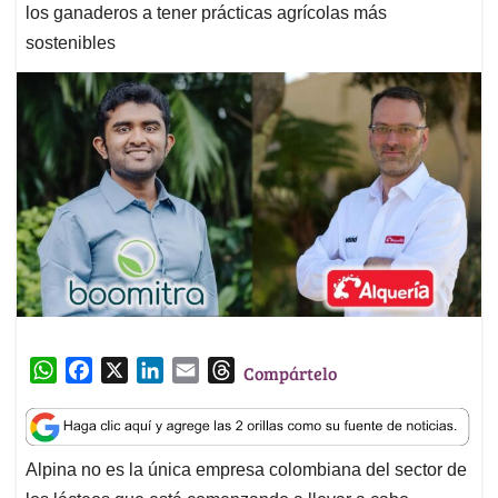
los ganaderos a tener prácticas agrícolas más
sostenibles
W
F
X
L
E
T
Compártelo
h
a
i
m
h
a
c
n
a
r
t
e
k
i
e
Alpina no es la única empresa colombiana del sector de
s
b
e
l
a