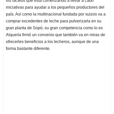
los lácteos que está comenzando a llevar a cabo
A
o
d
d
p
o
I
s
iniciativas para ayudar a los pequeños productores del
p
k
n
país. Así como la multinacional fundada por suizos va a
comprar excedentes de leche para pulverizarla en su
gran planta de Sopó, su gran competencia como lo es
Alquería firmó un convenio que también va en miras de
ofrecerles beneficios a los lecheros, aunque de una
forma bastante diferente.