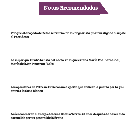
Notas Recomendadas
Por qué el abogado de Petro se reunió con la congresista que investigaba a su jefe,
el Presidente
La mujer que tumbó la lista del Pacto, en la que estaba María Fda. Carrascal,
María del Mar Pizarro y “Lalis
Los opositores de Petro no tuvieron más opción que criticar la puerta por la que
entró a la Casa Blanca
Así encontraron el cuerpo del cura Camilo Torres, 60 años después de haber sido
escondido por un general del Ejército