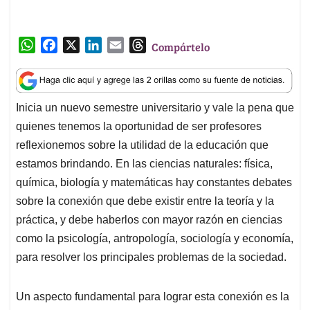
W
F
X
L
E
T
Compártelo
h
a
i
m
h
a
c
n
a
r
t
e
k
i
e
Inicia un nuevo semestre universitario y vale la pena que
s
b
e
l
a
quienes tenemos la oportunidad de ser profesores
A
o
d
d
p
o
I
s
reflexionemos sobre la utilidad de la educación que
p
k
n
estamos brindando. En las ciencias naturales: física,
química, biología y matemáticas hay constantes debates
sobre la conexión que debe existir entre la teoría y la
práctica, y debe haberlos con mayor razón en ciencias
como la psicología, antropología, sociología y economía,
para resolver los principales problemas de la sociedad.
Un aspecto fundamental para lograr esta conexión es la